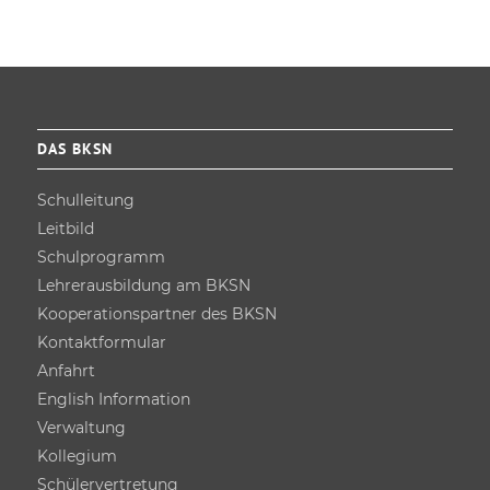
DAS BKSN
Schulleitung
Leitbild
Schulprogramm
Lehrer­ausbildung am BKSN
Kooperations­partner des BKSN
Kontakt­formular
Anfahrt
English Information
Verwaltung
Kollegium
Schüler­vertretung