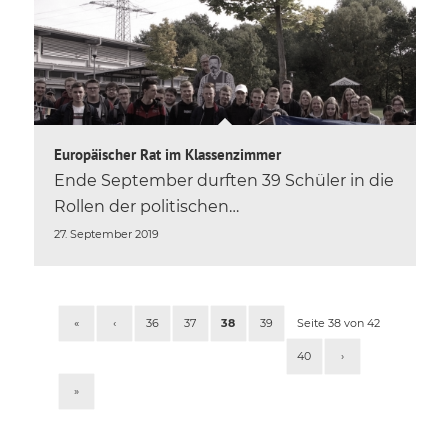
Europäischer Rat im Klassenzimmer
Ende September durften 39 Schüler in die
Rollen der politischen…
27. September 2019
«
‹
36
37
38
39
Seite 38 von 42
40
›
»