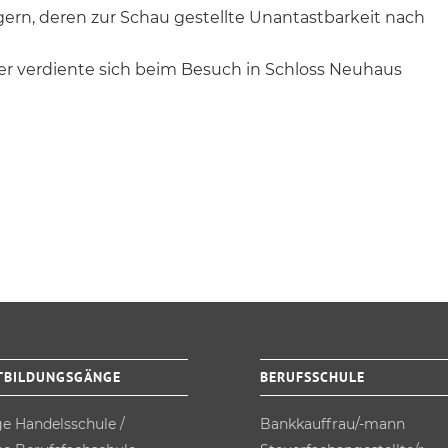
ern, deren zur Schau gestellte Unantastbarkeit nach
er verdiente sich beim Besuch in Schloss Neuhaus
TBILDUNGSGÄNGE
BERUFSSCHULE
ge Handels­schule /
Bankkauffrau/-mann