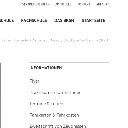
VERTRETUNGSPLAN
AKTUELLES
KONTAKT
ANFAHRT
SCHULE
FACHSCHULE
DAS BKSN
STARTSEITE
ind hier:
Startseite
/
Aktuelles
/
News
/
„Top Dogs“ zu Gast im BKSN
INFORMATIONEN
Flyer
Praktikumsinformationen
Termine & Ferien
Fahrkarten & Fahrkosten
Zweitschrift von Zeugnissen