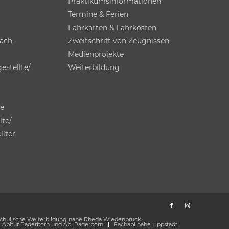
Praktikums­informationen
Termine & Ferien
Fahrkarten & Fahrkosten
ach­
Zweitschrift von Zeugnissen
Medienprojekte
estellte/
Weiterbildung
te
lte/
llter
chulische Weiterbildung nahe Rheda Wiedenbrück
Abitur Paderborn und Abi Paderborn
Fachabi nahe Lippstadt