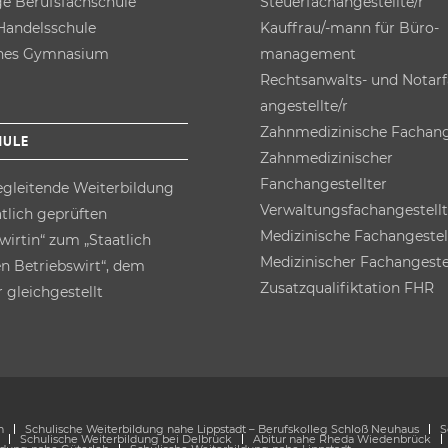
ge Berufsfach­schule
Steuerfach­angestellte/r
andels­schule
Kauffrau/-mann für Büro­
ches Gymnasium
management
Rechtsanwalts- und Notarf
angestellte/r
Zahnmedizinische Fachang
HULE
Zahnmedizinischer
Fanchangestellter
egleitende Weiterbildung
Verwaltungsfach­angestell
atlich geprüften
Medizinische Fachangestel
wirtin“ zum „Staatlich
Medizinischer Fachangeste
n Betriebswirt“, dem
Zusatz­qualifiktation FHR
 gleichgestellt
h
Schulische Weiterbildung nahe Lippstadt – Berufskolleg Schloß Neuhaus
S
Schulische Weiterbildung bei Delbrück
Abitur nahe Rheda Wiedenbrück