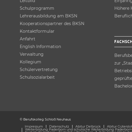
Leitbild
Einjähri
Schulprogramm
Höhere H
Lehrer­ausbildung am BKSN
Berufli
Kooperations­partner des BKSN
Kontakt­formular
Anfahrt
FACHSC
English Information
Verwaltung
Berufs­b
Kollegium
zur „Sta
Schüler­vertretung
Betriebs
Schulsozial­arbeit
geprüfte
Bachelor
© Berufskolleg Schloß Neuhaus
Impressum
Datenschutz
Abitur Delbrück
Abitur Güterslo
Weiterbildung Paderborn und schulische Weiterbildung Paderborn