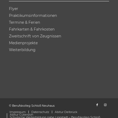
Flyer
Praktikums­informationen
Termine & Ferien
Fahrkarten & Fahrkosten
Zweitschrift von Zeugnissen
Medienprojekte
Weiterbildung
© Berufskolleg Schloß Neuhaus
Impressum
Datenschutz
Abitur Delbrück
Abitur Gütersloh
Schulische Weiterbildung nahe Lippstadt – Berufskolleg Schloß