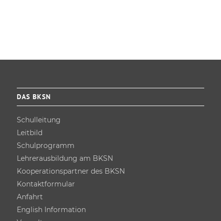
DAS BKSN
Schulleitung
Leitbild
Schulprogramm
Lehrer­ausbildung am BKSN
Kooperations­partner des BKSN
Kontakt­formular
Anfahrt
English Information